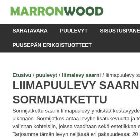
SAHATAVARA
PUULEVYT
SISUSTUSPANE
PUUSEPÄN ERIKOISTUOTTEET
Etusivu
/
puulevyt
/
liimalevy saarni
/ liimapuulevy s
LIIMAPUULEVY SAARN
SORMIJATKETTU
Sormijatkettu saarni liimapuulevy yhdistää kestävyyde
ulkonäön. Sormijatkos antaa levylle lisätukevuutta ja t
valinnan kohteisiin, joissa vaaditaan sekä estetiikkaa et
Tarjoamme tämän levyn neljässä eri paksuudessa: 2