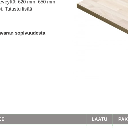
leveyttä: 620 mm, 650 mm
i. Tutustu lisää
tavaran sopivuudesta
KE
LAATU
PAK