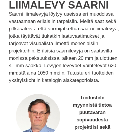
LIIMALEVY SAARNI
Saarni liimalevyjä löytyy useissa eri muodoissa
vastaamaan erilaisiin tarpeisiin. Meiltä saat sekä
pitkäsäleistä että sormijatkettua saarni liimalevyä,
jotka täyttävät tiukatkin laatuvaatimukset ja
tarjoavat visuaalista ilmettä monenlaisiin
projekteihin. Erilaisia saarnilevyjä on saatavilla
monissa paksuuksissa, alkaen 20 mm ja ulottuen
41 mm saakka. Levyjen leveydet vaihtelevat 620
mm:stä aina 1050 mm:iin. Tutustu eri tuotteiden
yksityiskohtiin katalogin alakategorioista.
Tiedustele
myynnistä tietoa
puutavaran
sopivuudesta
projektiisi sekä