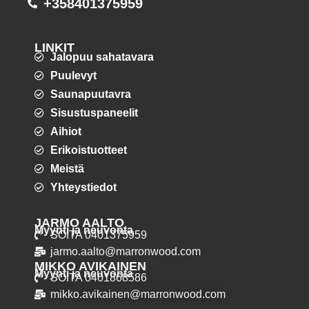
+358401375959
LINKIT
Jalopuu sahatavara
Puulevyt
Saunapuutavra
Sisustuspaneelit
Aihiot
Erikoistuotteet
Meistä
Yhteystiedot
JARMO AALTO
Myynti ja neuvonta
SOITA 0401375959
jarmo.aalto@marronwood.com
MIKKO AVIKAINEN
Myynti ja neuvonta
SOITA 0401868586
mikko.avikainen@marronwood.com