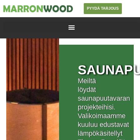
PYYDÄ TARJOUS
SAUNAP
Meiltä
löydät
saunapuutavaran
projekteihisi.
Valikoimaamme
kuuluu edustavat
lämpökäsitellyt