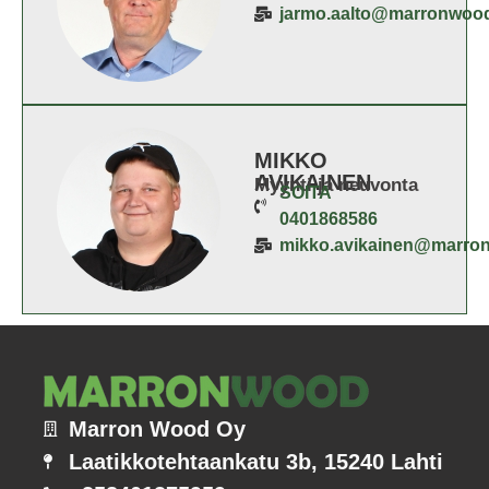
jarmo.aalto@marronwoo
MIKKO
AVIKAINEN
Myynti ja neuvonta
SOITA
0401868586
mikko.avikainen@marro
Marron Wood Oy
Laatikkotehtaankatu 3b, 15240 Lahti