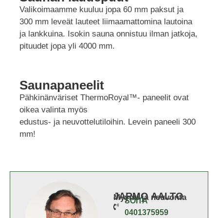
Valikoimaamme kuuluu jopa 60 mm paksut ja
300 mm leveät lauteet liimaamattomina lautoina
ja lankkuina. Isokin sauna onnistuu ilman jatkoja,
pituudet jopa yli 4000 mm.
Saunapaneelit
Pähkinänväriset ThermoRoyal™- paneelit ovat
oikea valinta myös
edustus- ja neuvottelutiloihin. Levein paneeli 300
mm!
JARMO AALTO
Myynti ja neuvonta
SOITA
0401375959