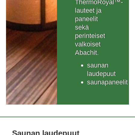
ThermoRoyal™-
lauteet ja
paneelit
sekä
perinteiset
valkoiset
Abachit.
saunan
laudepuut
saunapaneelit
Saunan laudepuut