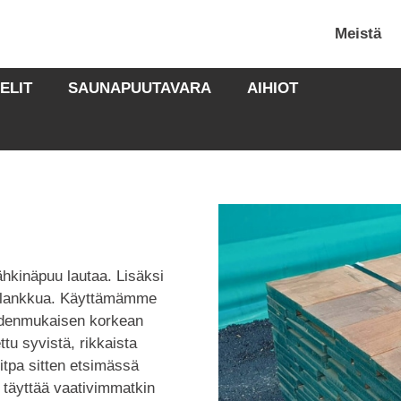
Meistä
ELIT
SAUNAPUUTAVARA
AIHIOT
kinäpuu lautaa. Lisäksi
 lankkua. Käyttämämme
hdenmukaisen korkean
tu syvistä, rikkaista
litpa sitten etsimässä
 täyttää vaativimmatkin