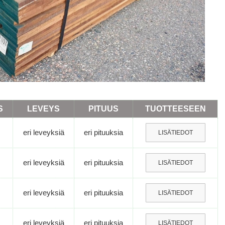
S
LEVEYS
PITUUS
TUOTTEESEEN
eri leveyksiä
eri pituuksia
LISÄTIEDOT
eri leveyksiä
eri pituuksia
LISÄTIEDOT
eri leveyksiä
eri pituuksia
LISÄTIEDOT
eri leveyksiä
eri pituuksia
LISÄTIEDOT