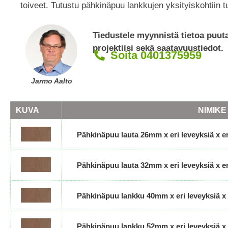
toiveet. Tutustu pähkinäpuu lankkujen yksityiskohtiin t
Tiedustele myynnistä tietoa puu
projektiisi sekä saatavuustiedot.
Soita 0401375959
Jarmo Aalto
KUVA
NIMIKE
Pähkinäpuu lauta 26mm x eri leveyksiä x er
Pähkinäpuu lauta 32mm x eri leveyksiä x er
Pähkinäpuu lankku 40mm x eri leveyksiä x 
Pähkinäpuu lankku 52mm x eri leveyksiä x 