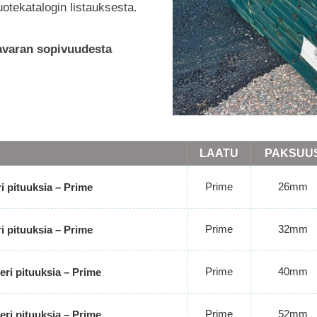
uotekatalogin listauksesta.
tavaran sopivuudesta
LAATU
PAKSUU
Prime
26mm
i pituuksia – Prime
Prime
32mm
i pituuksia – Prime
Prime
40mm
eri pituuksia – Prime
Prime
52mm
eri pituuksia – Prime