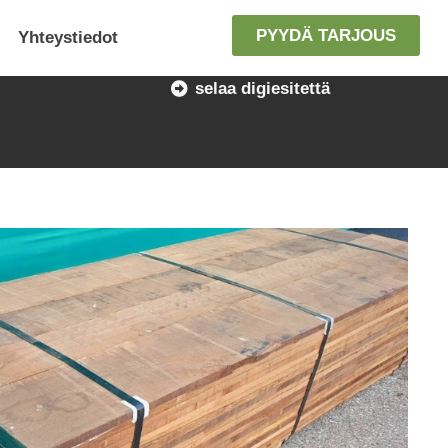
PYYDÄ TARJOUS
Yhteystiedot
selaa digiesitettä