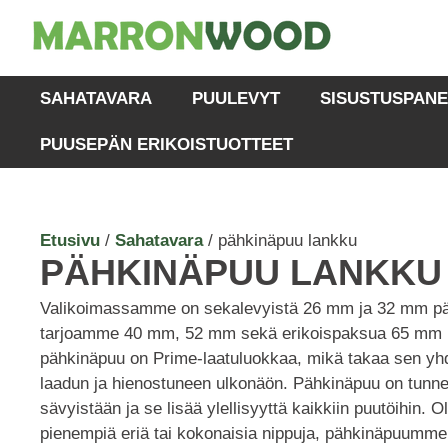
SAHATAVARA
PUULEVYT
SISUSTUSPANE
PUUSEPÄN ERIKOISTUOTTEET
Etusivu
/
Sahatavara
/ pähkinäpuu lankku
PÄHKINÄPUU LANKKU
Valikoimassamme on sekalevyistä 26 mm ja 32 mm päh
tarjoamme 40 mm, 52 mm sekä erikoispaksua 65 mm
pähkinäpuu on Prime-laatuluokkaa, mikä takaa sen y
laadun ja hienostuneen ulkonäön. Pähkinäpuu on tunnet
sävyistään ja se lisää ylellisyyttä kaikkiin puutöihin. O
pienempiä eriä tai kokonaisia nippuja, pähkinäpuumme