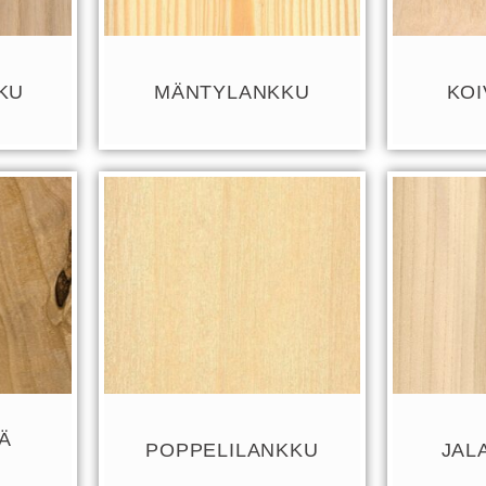
KU
MÄNTYLANKKU
KO
Ä
POPPELILANKKU
JAL