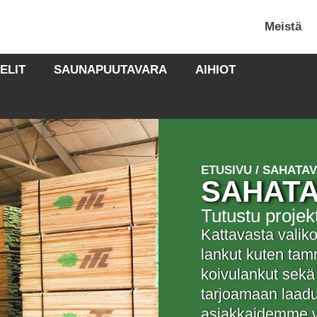
Meistä
ELIT
SAUNAPUUTAVARA
AIHIOT
ETUSIVU
/ SAHATA
SAHAT
Tutustu projek
Kattavasta valik
lankut kuten tam
koivulankut sekä
tarjoamaan laadu
asiakkaidemme va