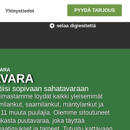
PYYDÄ TARJOUS
Yhteystiedot
selaa digiesitettä
VARA
AVARA
tiisi sopivaan sahatavaraan
oimastamme löydät kaikki yleisemmät
milankut, saarnilankut, mäntylankut ja
 11 muuta puulajia. Olemme sitoutuneet
kasta puutavaraa, joka täyttää
atimukset ja tarpeet. Tutustu kattavaan