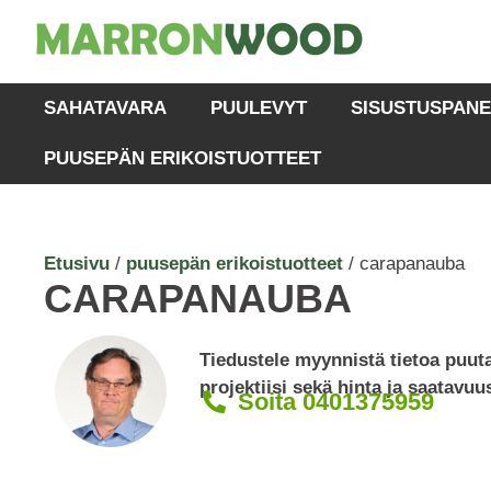
SAHATAVARA
PUULEVYT
SISUSTUSPANE
PUUSEPÄN ERIKOISTUOTTEET
Etusivu
/
puusepän erikoistuotteet
/ carapanauba
CARAPANAUBA
Tiedustele myynnistä tietoa puu
projektiisi sekä hinta ja saatavuu
Soita 0401375959