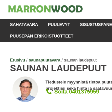
SAHATAVARA
PUULEVYT
SISUSTUSPANE
PUUSEPÄN ERIKOISTUOTTEET
Etusivu
/
saunapuutavara
/ saunan laudepuut
SAUNAN LAUDEPUUT
Tiedustele myynnistä tietoa puu
projektiisi sekä hinta ja saatavuu
Soita 0401375959