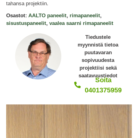
tahansa projektiin.
Osastot:
AALTO paneelit
,
rimapaneelit
,
sisustuspaneelit
,
vaalea saarni rimapaneelit
Tiedustele
myynnistä tietoa
puutavaran
sopivuudesta
projektiisi sekä
saatavuustiedot
Soita
0401375959