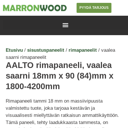
PYYDÄ TARJOUS
Etusivu
/
sisustuspaneelit
/
rimapaneelit
/ vaalea
saarni rimapaneelit
AALTO rimapaneeli, vaalea
saarni 18mm x 90 (84)mm x
1800-4200mm
Rimapaneeli tammi 18 mm on massiivipuusta
valmistettu tuote, joka tarjoaa kestävän ja
visuaalisesti miellyttävän ratkaisun ammattikäyttöön.
Tämä paneeli, tehty laadukkaasta tammesta, on