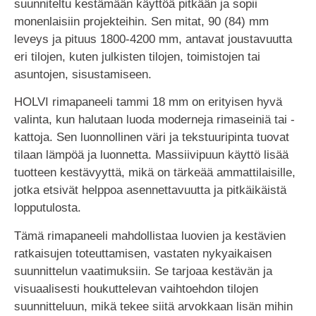
suunniteltu kestämään käyttöä pitkään ja sopii
monenlaisiin projekteihin. Sen mitat, 90 (84) mm
leveys ja pituus 1800-4200 mm, antavat joustavuutta
eri tilojen, kuten julkisten tilojen, toimistojen tai
asuntojen, sisustamiseen.
HOLVI rimapaneeli tammi 18 mm on erityisen hyvä
valinta, kun halutaan luoda moderneja rimaseiniä tai -
kattoja. Sen luonnollinen väri ja tekstuuripinta tuovat
tilaan lämpöä ja luonnetta. Massiivipuun käyttö lisää
tuotteen kestävyyttä, mikä on tärkeää ammattilaisille,
jotka etsivät helppoa asennettavuutta ja pitkäikäistä
lopputulosta.
Tämä rimapaneeli mahdollistaa luovien ja kestävien
ratkaisujen toteuttamisen, vastaten nykyaikaisen
suunnittelun vaatimuksiin. Se tarjoaa kestävän ja
visuaalisesti houkuttelevan vaihtoehdon tilojen
suunnitteluun, mikä tekee siitä arvokkaan lisän mihin