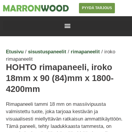
PYYDÄ TARJOUS
Etusivu
/
sisustuspaneelit
/
rimapaneelit
/ iroko
rimapaneelit
HOHTO rimapaneeli, iroko
18mm x 90 (84)mm x 1800-
4200mm
Rimapaneeli tammi 18 mm on massiivipuusta
valmistettu tuote, joka tarjoaa kestävän ja
visuaalisesti miellyttävän ratkaisun ammattikäyttöön.
Tämä paneeli, tehty laadukkaasta tammesta, on