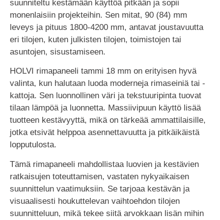
suunniteltu kestämään käyttöä pitkään ja sopii
monenlaisiin projekteihin. Sen mitat, 90 (84) mm
leveys ja pituus 1800-4200 mm, antavat joustavuutta
eri tilojen, kuten julkisten tilojen, toimistojen tai
asuntojen, sisustamiseen.
HOLVI rimapaneeli tammi 18 mm on erityisen hyvä
valinta, kun halutaan luoda moderneja rimaseiniä tai -
kattoja. Sen luonnollinen väri ja tekstuuripinta tuovat
tilaan lämpöä ja luonnetta. Massiivipuun käyttö lisää
tuotteen kestävyyttä, mikä on tärkeää ammattilaisille,
jotka etsivät helppoa asennettavuutta ja pitkäikäistä
lopputulosta.
Tämä rimapaneeli mahdollistaa luovien ja kestävien
ratkaisujen toteuttamisen, vastaten nykyaikaisen
suunnittelun vaatimuksiin. Se tarjoaa kestävän ja
visuaalisesti houkuttelevan vaihtoehdon tilojen
suunnitteluun, mikä tekee siitä arvokkaan lisän mihin