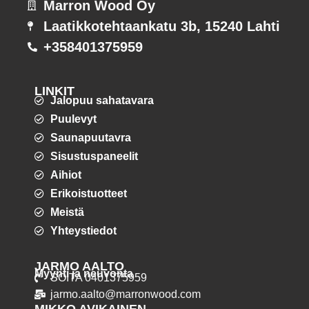
Marron Wood Oy
Laatikkotehtaankatu 3b, 15240 Lahti
+358401375959
LINKIT
Jalopuu sahatavara
Puulevyt
Saunapuutavra
Sisustuspaneelit
Aihiot
Erikoistuotteet
Meistä
Yhteystiedot
JARMO AALTO
Myynti ja neuvonta
SOITA 0401375959
jarmo.aalto@marronwood.com
MIKKO AVIKAINEN