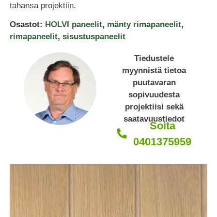
tahansa projektiin.
Osastot:
HOLVI paneelit
,
mänty rimapaneelit
,
rimapaneelit
,
sisustuspaneelit
Tiedustele
myynnistä tietoa
puutavaran
sopivuudesta
projektiisi sekä
saatavuustiedot
Soita
0401375959