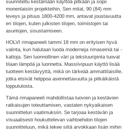
suunniteltu kestämään käyttöä pitkään ja sopii
monenlaisiin projekteihin. Sen mitat, 90 (84) mm
leveys ja pituus 1800-4200 mm, antavat joustavuutta
eri tilojen, kuten julkisten tilojen, toimistojen tai
asuntojen, sisustamiseen.
HOLVI rimapaneeli tammi 18 mm on erityisen hyvä
valinta, kun halutaan luoda moderneja rimaseiniä tai -
kattoja. Sen luonnollinen väri ja tekstuuripinta tuovat
tilaan lämpöä ja luonnetta. Massiivipuun käyttö lisää
tuotteen kestävyyttä, mikä on tärkeää ammattilaisille,
jotka etsivät helppoa asennettavuutta ja pitkäikäistä
lopputulosta.
Tämä rimapaneeli mahdollistaa luovien ja kestävien
ratkaisujen toteuttamisen, vastaten nykyaikaisen
suunnittelun vaatimuksiin. Se tarjoaa kestävän ja
visuaalisesti houkuttelevan vaihtoehdon tilojen
suunnitteluun, mikä tekee siitä arvokkaan lisän mihin