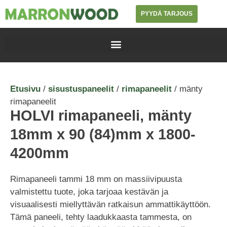
PYYDÄ TARJOUS
Etusivu
/
sisustuspaneelit
/
rimapaneelit
/ mänty
rimapaneelit
HOLVI rimapaneeli, mänty
18mm x 90 (84)mm x 1800-
4200mm
Rimapaneeli tammi 18 mm on massiivipuusta
valmistettu tuote, joka tarjoaa kestävän ja
visuaalisesti miellyttävän ratkaisun ammattikäyttöön.
Tämä paneeli, tehty laadukkaasta tammesta, on