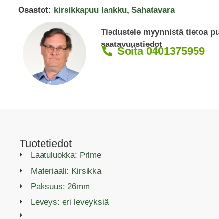
Osastot:
kirsikkapuu lankku
,
Sahatavara
Tiedustele myynnistä tietoa p
saatavuustiedot
Soita 0401375959
Tuotetiedot
Laatuluokka: Prime
Materiaali: Kirsikka
Paksuus: 26mm
Leveys: eri leveyksiä