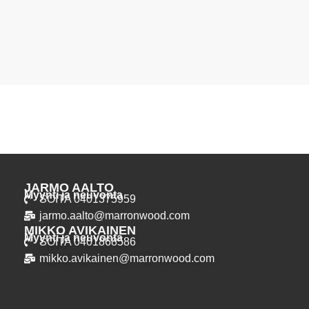
JARMO AALTO
Myynti ja neuvonta
SOITA 0401375959
jarmo.aalto@marronwood.com
MIKKO AVIKAINEN
Myynti ja neuvonta
SOITA 0401868586
mikko.avikainen@marronwood.com