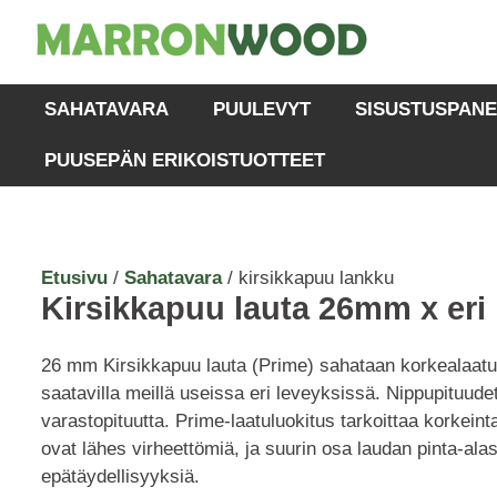
SAHATAVARA
PUULEVYT
SISUSTUSPANE
PUUSEPÄN ERIKOISTUOTTEET
Etusivu
/
Sahatavara
/ kirsikkapuu lankku
Kirsikkapuu lauta 26mm x eri 
26 mm Kirsikkapuu lauta (Prime) sahataan korkealaatui
saatavilla meillä useissa eri leveyksissä. Nippupituude
varastopituutta. Prime-laatuluokitus tarkoittaa korkein
ovat lähes virheettömiä, ja suurin osa laudan pinta-alas
epätäydellisyyksiä.