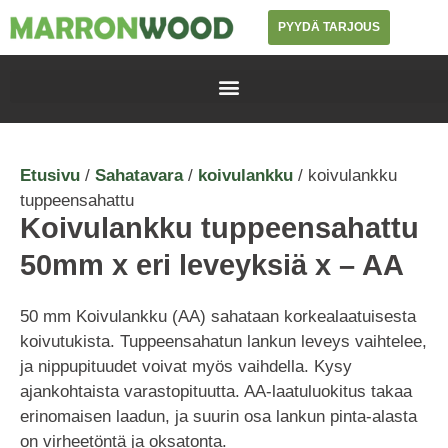
PYYDÄ TARJOUS
Etusivu
/
Sahatavara
/
koivulankku
/ koivulankku
tuppeensahattu
Koivulankku tuppeensahattu
50mm x eri leveyksiä x – AA
50 mm Koivulankku (AA) sahataan korkealaatuisesta
koivutukista. Tuppeensahatun lankun leveys vaihtelee,
ja nippupituudet voivat myös vaihdella. Kysy
ajankohtaista varastopituutta. AA-laatuluokitus takaa
erinomaisen laadun, ja suurin osa lankun pinta-alasta
on virheetöntä ja oksatonta.