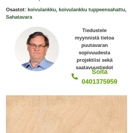
Osastot:
koivulankku
,
koivulankku tuppeensahattu
,
Sahatavara
Tiedustele
myynnistä tietoa
puutavaran
sopivuudesta
projektiisi sekä
saatavuustiedot
Soita
0401375959