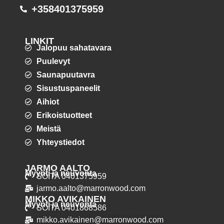
+358401375959
LINKIT
Jalopuu sahatavara
Puulevyt
Saunapuutavra
Sisustuspaneelit
Aihiot
Erikoistuotteet
Meistä
Yhteystiedot
JARMO AALTO
Myynti ja neuvonta
SOITA 0401375959
jarmo.aalto@marronwood.com
MIKKO AVIKAINEN
Myynti ja neuvonta
SOITA 0401868586
mikko.avikainen@marronwood.com