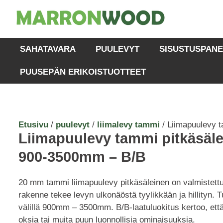
SAHATAVARA
PUULEVYT
SISUSTUSPANE
PUUSEPÄN ERIKOISTUOTTEET
Etusivu
/
puulevyt
/
liimalevy tammi
/ Liimapuulevy t
Liimapuulevy tammi pitkäsä
900-3500mm – B/B
20 mm tammi liimapuulevy pitkäsäleinen on valmistett
rakenne tekee levyn ulkonäöstä tyylikkään ja hillityn.
välillä 900mm – 3500mm. B/B-laatuluokitus kertoo, että
oksia tai muita puun luonnollisia ominaisuuksia.