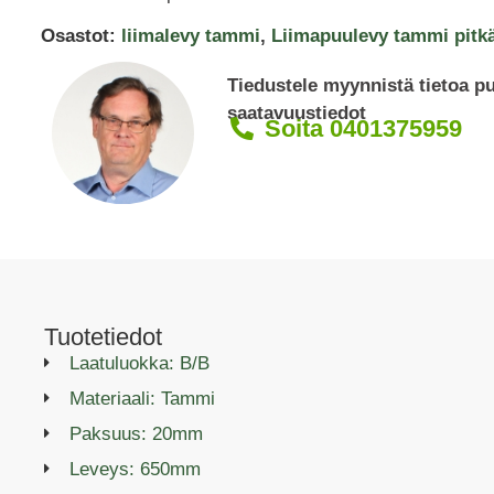
Osastot:
liimalevy tammi
,
Liimapuulevy tammi pitk
Tiedustele myynnistä tietoa p
saatavuustiedot
Soita 0401375959
Tuotetiedot
Laatuluokka: B/B
Materiaali: Tammi
Paksuus: 20mm
Leveys: 650mm