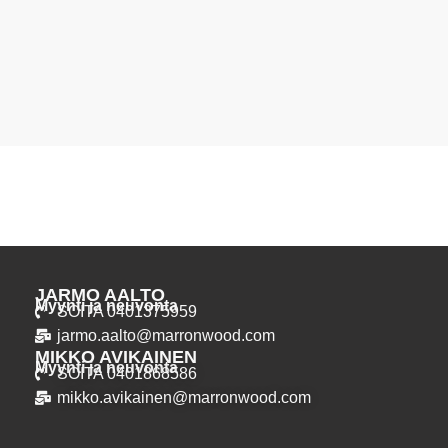
JARMO AALTO
Myynti ja neuvonta
SOITA 0401375959
jarmo.aalto@marronwood.com
MIKKO AVIKAINEN
Myynti ja neuvonta
SOITA 0401868586
mikko.avikainen@marronwood.com