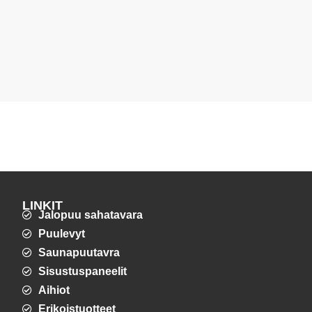
LINKIT
Jalopuu sahatavara
Puulevyt
Saunapuutavra
Sisustuspaneelit
Aihiot
Erikoistuotteet