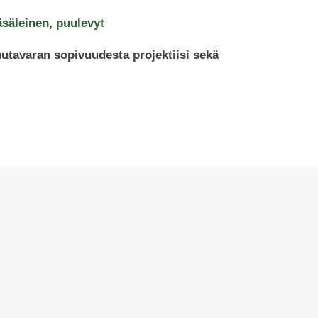
äsäleinen
,
puulevyt
uutavaran sopivuudesta projektiisi sekä