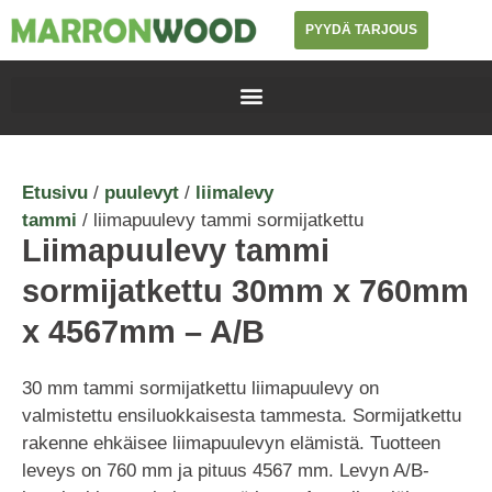
PYYDÄ TARJOUS
Etusivu
/
puulevyt
/
liimalevy
tammi
/ liimapuulevy tammi sormijatkettu
Liimapuulevy tammi
sormijatkettu 30mm x 760mm
x 4567mm – A/B
30 mm tammi sormijatkettu liimapuulevy on
valmistettu ensiluokkaisesta tammesta. Sormijatkettu
rakenne ehkäisee liimapuulevyn elämistä. Tuotteen
leveys on 760 mm ja pituus 4567 mm. Levyn A/B-