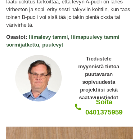
laatuluokitus tarkoittaa, että levyn A-puoli on lähes
virheetön ja sopii erityisesti näkyviin kohtiin, kun taas
toinen B-puoli voi sisältää joitakin pieniä oksia tai
värivirheitä.
Osastot:
liimalevy tammi
,
liimapuulevy tammi
sormijatkettu
,
puulevyt
Tiedustele
myynnistä tietoa
puutavaran
sopivuudesta
projektiisi sekä
saatavuustiedot
Soita
0401375959