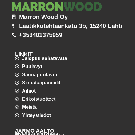
Marron Wood Oy
Laatikkotehtaankatu 3b, 15240 Lahti
+358401375959
LINKIT
Jalopuu sahatavara
Puulevyt
Saunapuutavra
Sisustuspaneelit
Aihiot
Erikoistuotteet
Meistä
Yhteystiedot
JARMO AALTO
Myynti ja neuvonta