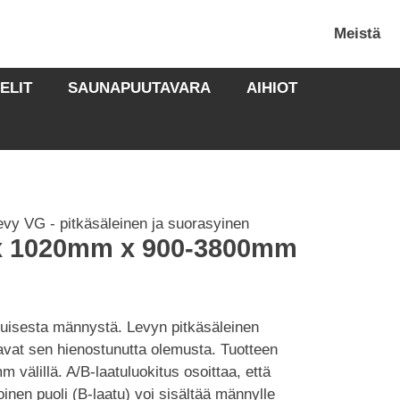
Meistä
ELIT
SAUNAPUUTAVARA
AIHIOT
vy VG - pitkäsäleinen ja suorasyinen
x 1020mm x 900-3800mm
uisesta männystä. Levyn pitkäsäleinen
tavat sen hienostunutta olemusta. Tuotteen
älillä. A/B-laatuluokitus osoittaa, että
oinen puoli (B-laatu) voi sisältää männylle