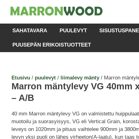
SAHATAVARA
PUULEVYT
SISUSTUSPANE
PUUSEPÄN ERIKOISTUOTTEET
Etusivu
/
puulevyt
/
liimalevy mänty
/ Marron mäntyle
Marron mäntylevy VG 40mm 
– A/B
40 mm Marron mäntylevy VG on valmistettu huippulaat
muotoilu ja suorasyisyys, VG eli Vertical Grain, koros
leveys on 1020mm ja pituus vaihtelee 900mm ja 3800mm v
levyn yksi puoli on lähes virheeton(A-laatu), kun taas t