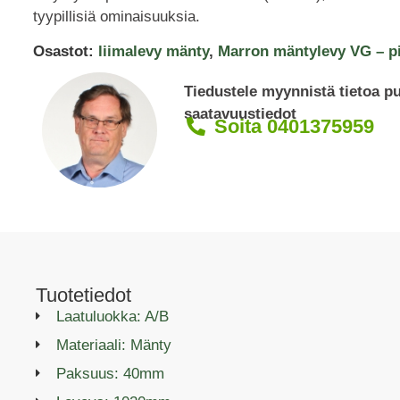
tyypillisiä ominaisuuksia.
Osastot:
liimalevy mänty
,
Marron mäntylevy VG – pi
Tiedustele myynnistä tietoa p
saatavuustiedot
Soita 0401375959
Tuotetiedot
Laatuluokka: A/B
Materiaali: Mänty
Paksuus: 40mm