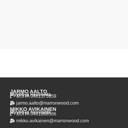
JARMO AALTO
Myynti ja neuvonta
SOITA 0401375959
jarmo.aalto@marronwood.com
MIKKO AVIKAINEN
Myynti ja neuvonta
SOITA 0401868586
mikko.avikainen@marronwood.com