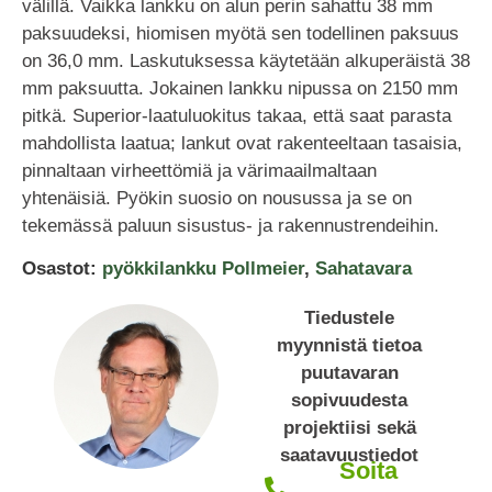
välillä. Vaikka lankku on alun perin sahattu 38 mm
paksuudeksi, hiomisen myötä sen todellinen paksuus
on 36,0 mm. Laskutuksessa käytetään alkuperäistä 38
mm paksuutta. Jokainen lankku nipussa on 2150 mm
pitkä. Superior-laatuluokitus takaa, että saat parasta
mahdollista laatua; lankut ovat rakenteeltaan tasaisia,
pinnaltaan virheettömiä ja värimaailmaltaan
yhtenäisiä. Pyökin suosio on nousussa ja se on
tekemässä paluun sisustus- ja rakennustrendeihin.
Osastot:
pyökkilankku Pollmeier
,
Sahatavara
Tiedustele
myynnistä tietoa
puutavaran
sopivuudesta
projektiisi sekä
saatavuustiedot
Soita