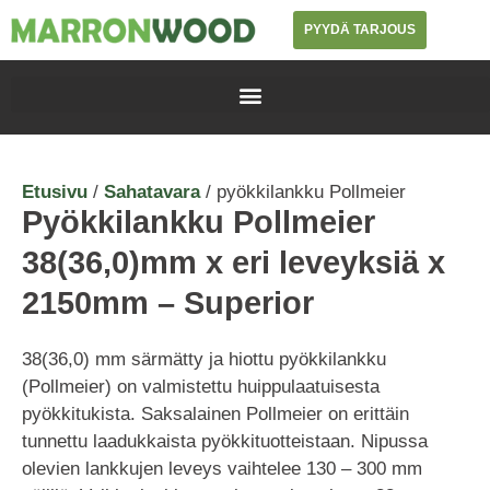
PYYDÄ TARJOUS
Etusivu
/
Sahatavara
/ pyökkilankku Pollmeier
Pyökkilankku Pollmeier
38(36,0)mm x eri leveyksiä x
2150mm – Superior
38(36,0) mm särmätty ja hiottu pyökkilankku
(Pollmeier) on valmistettu huippulaatuisesta
pyökkitukista. Saksalainen Pollmeier on erittäin
tunnettu laadukkaista pyökkituotteistaan. Nipussa
olevien lankkujen leveys vaihtelee 130 – 300 mm