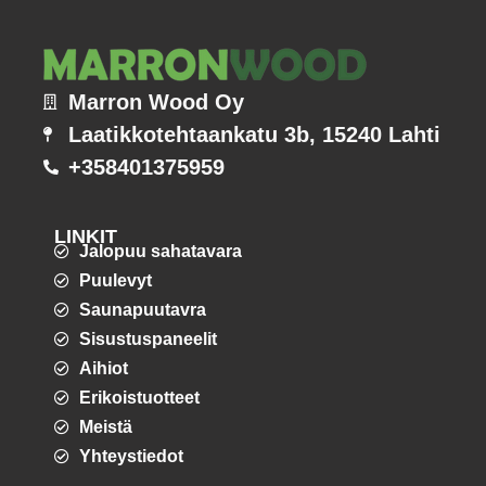
Marron Wood Oy
Laatikkotehtaankatu 3b, 15240 Lahti
+358401375959
LINKIT
Jalopuu sahatavara
Puulevyt
Saunapuutavra
Sisustuspaneelit
Aihiot
Erikoistuotteet
Meistä
Yhteystiedot