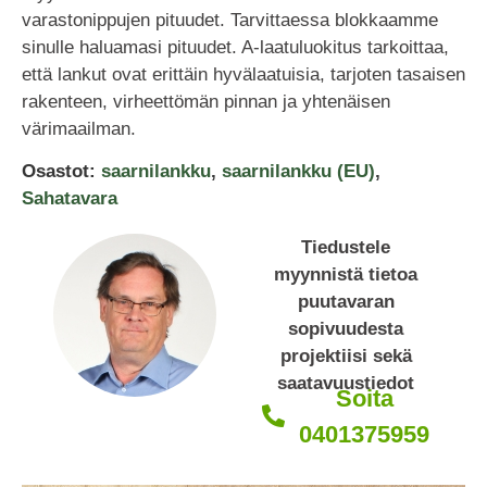
varastonippujen pituudet. Tarvittaessa blokkaamme
sinulle haluamasi pituudet. A-laatuluokitus tarkoittaa,
että lankut ovat erittäin hyvälaatuisia, tarjoten tasaisen
rakenteen, virheettömän pinnan ja yhtenäisen
värimaailman.
Osastot:
saarnilankku
,
saarnilankku (EU)
,
Sahatavara
Tiedustele
myynnistä tietoa
puutavaran
sopivuudesta
projektiisi sekä
saatavuustiedot
Soita
0401375959