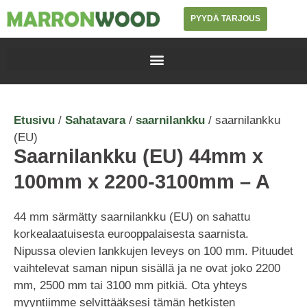
PYYDÄ TARJOUS
Etusivu
/
Sahatavara
/
saarnilankku
/ saarnilankku
(EU)
Saarnilankku (EU) 44mm x
100mm x 2200-3100mm – A
44 mm särmätty saarnilankku (EU) on sahattu
korkealaatuisesta eurooppalaisesta saarnista.
Nipussa olevien lankkujen leveys on 100 mm. Pituudet
vaihtelevat saman nipun sisällä ja ne ovat joko 2200
mm, 2500 mm tai 3100 mm pitkiä. Ota yhteys
myyntiimme selvittääksesi tämän hetkisten