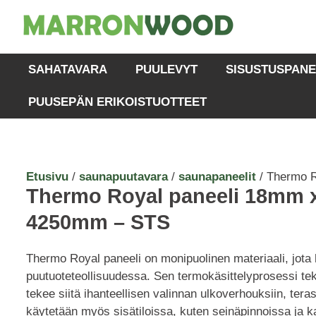
SAHATAVARA
PUULEVYT
SISUSTUSPANE
PUUSEPÄN ERIKOISTUOTTEET
Etusivu
/
saunapuutavara
/
saunapaneelit
/ Thermo R
Thermo Royal paneeli 18mm 
4250mm – STS
Thermo Royal paneeli on monipuolinen materiaali, jota
puutuoteteollisuudessa. Sen termokäsittelyprosessi te
tekee siitä ihanteellisen valinnan ulkoverhouksiin, tera
käytetään myös sisätiloissa, kuten seinäpinnoissa ja k