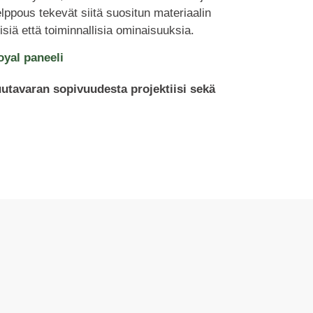
elppous tekevät siitä suositun materiaalin
siä että toiminnallisia ominaisuuksia.
yal paneeli
uutavaran sopivuudesta projektiisi sekä