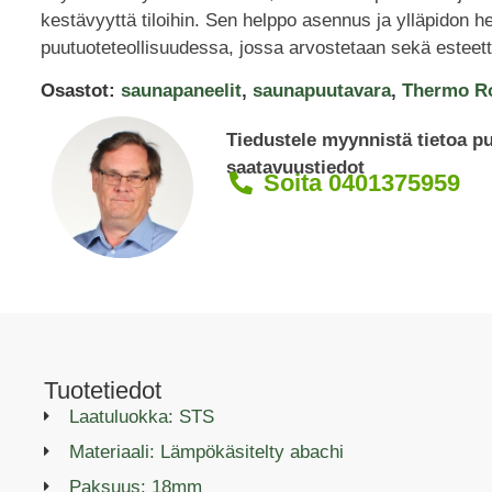
kestävyyttä tiloihin. Sen helppo asennus ja ylläpidon h
puutuoteteollisuudessa, jossa arvostetaan sekä esteetti
Osastot:
saunapaneelit
,
saunapuutavara
,
Thermo Ro
Tiedustele myynnistä tietoa p
saatavuustiedot
Soita 0401375959
Tuotetiedot
Laatuluokka: STS
Materiaali: Lämpökäsitelty abachi
Paksuus: 18mm