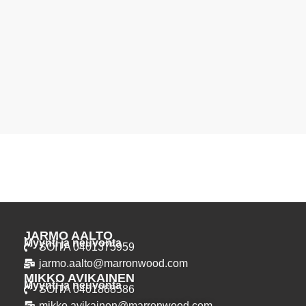
JARMO AALTO
Myynti ja neuvonta
SOITA 0401375959
jarmo.aalto@marronwood.com
MIKKO AVIKAINEN
Myynti ja neuvonta
SOITA 0401868586
mikko.avikainen@marronwood.com