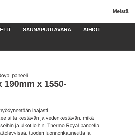
Meistä
ELIT
SAUNAPUUTAVARA
AIHIOT
oyal paneeli
x 190mm x 1550-
 hyödynnetään laajasti
kee siitä kestävän ja vedenkestävän, mikä
sseihin ja ulkotiloihin. Thermo Royal paneelia
attolevyissä, tuoden luonnonkauneutta ja