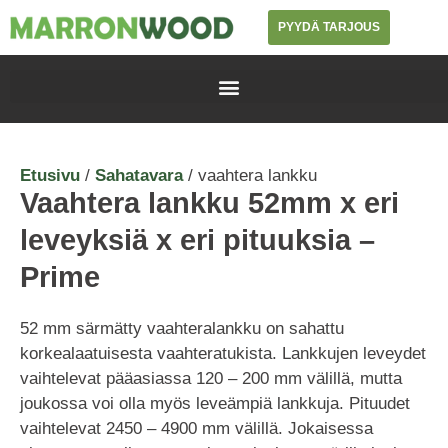
PYYDÄ TARJOUS
Etusivu
/
Sahatavara
/ vaahtera lankku
Vaahtera lankku 52mm x eri
leveyksiä x eri pituuksia –
Prime
52 mm särmätty vaahteralankku on sahattu
korkealaatuisesta vaahteratukista. Lankkujen leveydet
vaihtelevat pääasiassa 120 – 200 mm välillä, mutta
joukossa voi olla myös leveämpiä lankkuja. Pituudet
vaihtelevat 2450 – 4900 mm välillä. Jokaisessa