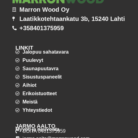
Marron Wood Oy
Laatikkotehtaankatu 3b, 15240 Lahti
+358401375959
LINKIT
Jalopuu sahatavara
Puulevyt
Saunapuutavra
Sisustuspaneelit
Aihiot
Erikoistuotteet
Meistä
Yhteystiedot
JARMO AALTO
Myynti ja neuvonta
SOITA 0401375959