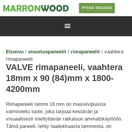
PYYDÄ TARJOUS
Etusivu
/
sisustuspaneelit
/
rimapaneelit
/ vaahtera
rimapaneelit
VALVE rimapaneeli, vaahtera
18mm x 90 (84)mm x 1800-
4200mm
Rimapaneeli tammi 18 mm on massiivipuusta
valmistettu tuote, joka tarjoaa kestävän ja
visuaalisesti miellyttävän ratkaisun ammattikäyttöön.
Tämä paneeli, tehty laadukkaasta tammesta, on