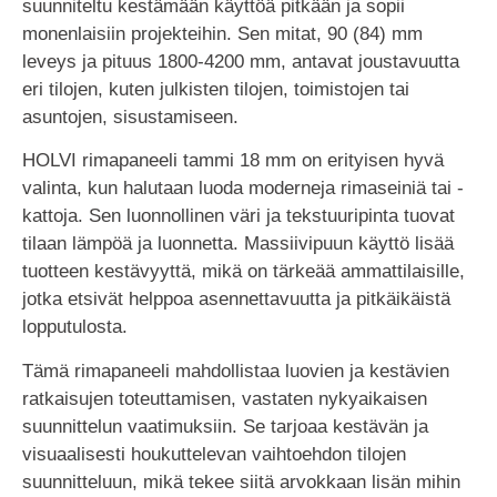
suunniteltu kestämään käyttöä pitkään ja sopii
monenlaisiin projekteihin. Sen mitat, 90 (84) mm
leveys ja pituus 1800-4200 mm, antavat joustavuutta
eri tilojen, kuten julkisten tilojen, toimistojen tai
asuntojen, sisustamiseen.
HOLVI rimapaneeli tammi 18 mm on erityisen hyvä
valinta, kun halutaan luoda moderneja rimaseiniä tai -
kattoja. Sen luonnollinen väri ja tekstuuripinta tuovat
tilaan lämpöä ja luonnetta. Massiivipuun käyttö lisää
tuotteen kestävyyttä, mikä on tärkeää ammattilaisille,
jotka etsivät helppoa asennettavuutta ja pitkäikäistä
lopputulosta.
Tämä rimapaneeli mahdollistaa luovien ja kestävien
ratkaisujen toteuttamisen, vastaten nykyaikaisen
suunnittelun vaatimuksiin. Se tarjoaa kestävän ja
visuaalisesti houkuttelevan vaihtoehdon tilojen
suunnitteluun, mikä tekee siitä arvokkaan lisän mihin