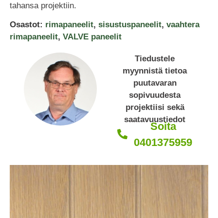
tahansa projektiin.
Osastot:
rimapaneelit
,
sisustuspaneelit
,
vaahtera
rimapaneelit
,
VALVE paneelit
Tiedustele
myynnistä tietoa
puutavaran
sopivuudesta
projektiisi sekä
saatavuustiedot
Soita
0401375959