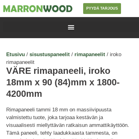
PYYDÄ TARJOUS
Etusivu
/
sisustuspaneelit
/
rimapaneelit
/ iroko
rimapaneelit
VÄRE rimapaneeli, iroko
18mm x 90 (84)mm x 1800-
4200mm
Rimapaneeli tammi 18 mm on massiivipuusta
valmistettu tuote, joka tarjoaa kestävän ja
visuaalisesti miellyttävän ratkaisun ammattikäyttöön.
Tämä paneeli, tehty laadukkaasta tammesta, on