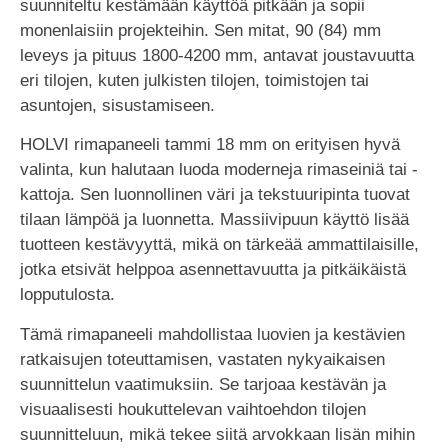
suunniteltu kestämään käyttöä pitkään ja sopii
monenlaisiin projekteihin. Sen mitat, 90 (84) mm
leveys ja pituus 1800-4200 mm, antavat joustavuutta
eri tilojen, kuten julkisten tilojen, toimistojen tai
asuntojen, sisustamiseen.
HOLVI rimapaneeli tammi 18 mm on erityisen hyvä
valinta, kun halutaan luoda moderneja rimaseiniä tai -
kattoja. Sen luonnollinen väri ja tekstuuripinta tuovat
tilaan lämpöä ja luonnetta. Massiivipuun käyttö lisää
tuotteen kestävyyttä, mikä on tärkeää ammattilaisille,
jotka etsivät helppoa asennettavuutta ja pitkäikäistä
lopputulosta.
Tämä rimapaneeli mahdollistaa luovien ja kestävien
ratkaisujen toteuttamisen, vastaten nykyaikaisen
suunnittelun vaatimuksiin. Se tarjoaa kestävän ja
visuaalisesti houkuttelevan vaihtoehdon tilojen
suunnitteluun, mikä tekee siitä arvokkaan lisän mihin