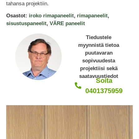
tahansa projektiin.
Osastot:
iroko rimapaneelit
,
rimapaneelit
,
sisustuspaneelit
,
VÄRE paneelit
Tiedustele
myynnistä tietoa
puutavaran
sopivuudesta
projektiisi sekä
saatavuustiedot
Soita
0401375959