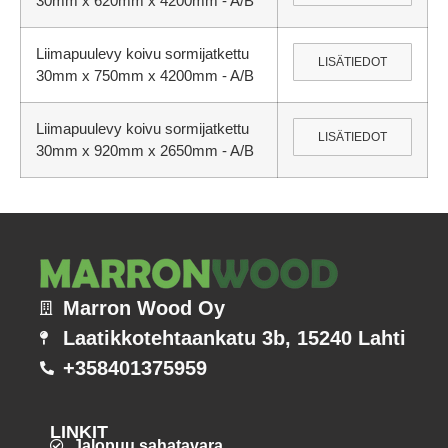
30mm x 620mm x 4200mm - A/B
Liimapuulevy koivu sormijatkettu
LISÄTIEDOT
30mm x 750mm x 4200mm - A/B
Liimapuulevy koivu sormijatkettu
LISÄTIEDOT
30mm x 920mm x 2650mm - A/B
Marron Wood Oy
Laatikkotehtaankatu 3b, 15240 Lahti
+358401375959
LINKIT
Jalopuu sahatavara