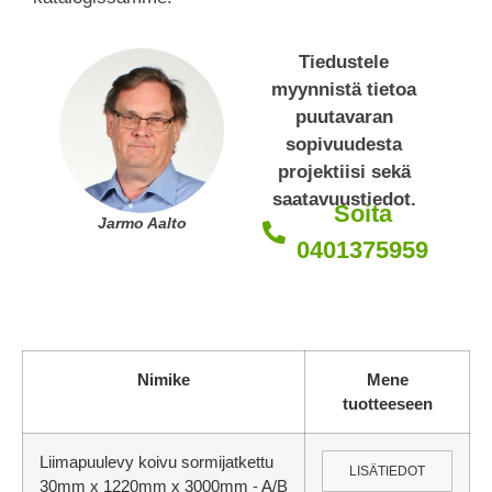
Tiedustele
myynnistä tietoa
puutavaran
sopivuudesta
projektiisi sekä
saatavuustiedot.
Soita
Jarmo Aalto
0401375959
Nimike
Mene
tuotteeseen
Liimapuulevy koivu sormijatkettu
LISÄTIEDOT
30mm x 1220mm x 3000mm - A/B