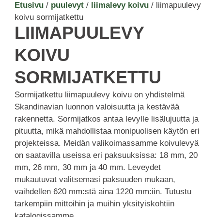
Etusivu
/
puulevyt
/
liimalevy koivu
/ liimapuulevy
koivu sormijatkettu
LIIMAPUULEVY
KOIVU
SORMIJATKETTU
Sormijatkettu liimapuulevy koivu on yhdistelmä
Skandinavian luonnon valoisuutta ja kestävää
rakennetta. Sormijatkos antaa levylle lisälujuutta ja
pituutta, mikä mahdollistaa monipuolisen käytön eri
projekteissa. Meidän valikoimassamme koivulevyä
on saatavilla useissa eri paksuuksissa: 18 mm, 20
mm, 26 mm, 30 mm ja 40 mm. Leveydet
mukautuvat valitsemasi paksuuden mukaan,
vaihdellen 620 mm:stä aina 1220 mm:iin. Tutustu
tarkempiin mittoihin ja muihin yksityiskohtiin
katalogissamme.