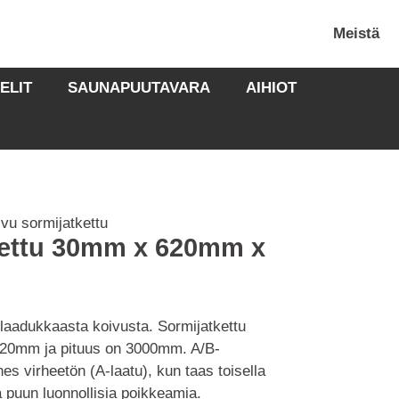
Meistä
ELIT
SAUNAPUUTAVARA
AIHIOT
ivu sormijatkettu
kettu 30mm x 620mm x
 laadukkaasta koivusta. Sormijatkettu
 620mm ja pituus on 3000mm. A/B-
ähes virheetön (A-laatu), kun taas toisella
ta puun luonnollisia poikkeamia.