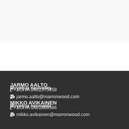
JARMO AALTO
Myynti ja neuvonta
SOITA 0401375959
jarmo.aalto@marronwood.com
MIKKO AVIKAINEN
Myynti ja neuvonta
SOITA 0401868586
mikko.avikainen@marronwood.com