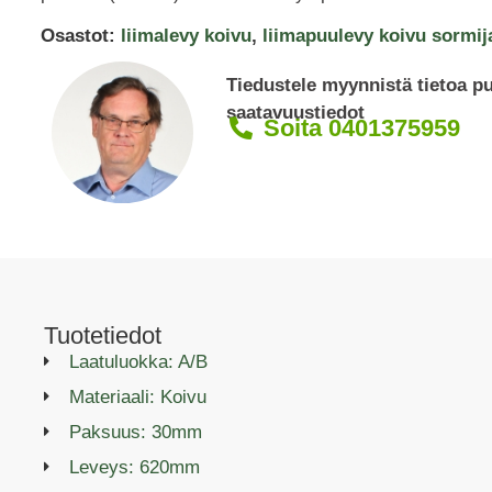
Osastot:
liimalevy koivu
,
liimapuulevy koivu sormij
Tiedustele myynnistä tietoa p
saatavuustiedot
Soita 0401375959
Tuotetiedot
Laatuluokka: A/B
Materiaali: Koivu
Paksuus: 30mm
Leveys: 620mm