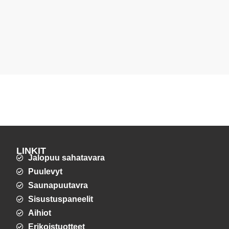
LINKIT
Jalopuu sahatavara
Puulevyt
Saunapuutavra
Sisustuspaneelit
Aihiot
Erikoistuotteet