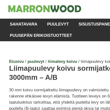
SAHATAVARA
PUULEVYT
SISUSTUSPANE
PUUSEPÄN ERIKOISTUOTTEET
Etusivu
/
puulevyt
/
liimalevy koivu
/ liimapuulevy ko
Liimapuulevy koivu sormijat
3000mm – A/B
30 mm koivu sormijatkettu liimapuulevy on valmistettu
rakenne ehkäisee levyn elämistä. Tuotteen leveys on
laatuluokitus tarkoittaa, että yhdeltä puolelta levy on l
puolella (B-laatu) saattaa esiintyä pieniä oksia tai mui