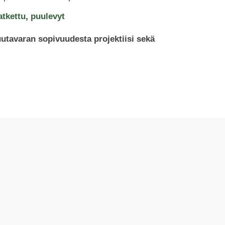
atkettu
,
puulevyt
uutavaran sopivuudesta projektiisi sekä