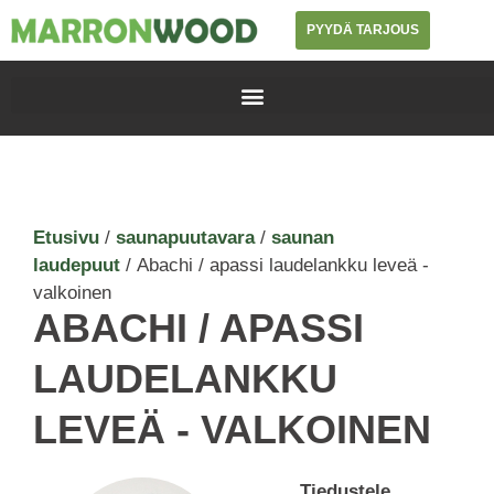
PYYDÄ TARJOUS
Etusivu
/
saunapuutavara
/
saunan
laudepuut
/ Abachi / apassi laudelankku leveä -
valkoinen
ABACHI / APASSI
LAUDELANKKU
LEVEÄ - VALKOINEN
Tiedustele