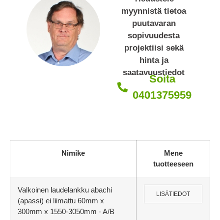
myynnistä tietoa
puutavaran
sopivuudesta
projektiisi sekä
hinta ja
saatavuustiedot
Soita
0401375959
Nimike
Mene
tuotteeseen
Valkoinen laudelankku abachi
LISÄTIEDOT
(apassi) ei liimattu 60mm x
300mm x 1550-3050mm - A/B