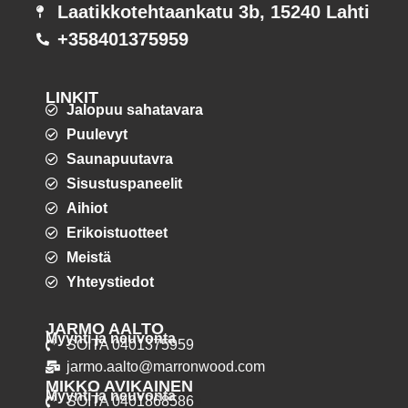
Laatikkotehtaankatu 3b, 15240 Lahti
+358401375959
LINKIT
Jalopuu sahatavara
Puulevyt
Saunapuutavra
Sisustuspaneelit
Aihiot
Erikoistuotteet
Meistä
Yhteystiedot
JARMO AALTO
Myynti ja neuvonta
SOITA 0401375959
jarmo.aalto@marronwood.com
MIKKO AVIKAINEN
Myynti ja neuvonta
SOITA 0401868586