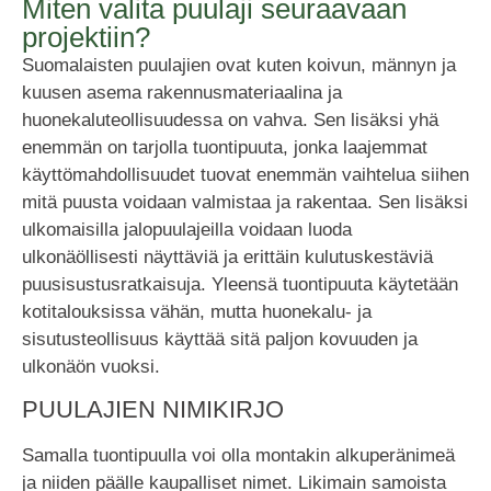
Miten valita puulaji seuraavaan
projektiin?
Suomalaisten puulajien ovat kuten koivun, männyn ja
kuusen asema rakennusmateriaalina ja
huonekaluteollisuudessa on vahva. Sen lisäksi yhä
enemmän on tarjolla tuontipuuta, jonka laajemmat
käyttömahdollisuudet tuovat enemmän vaihtelua siihen
mitä puusta voidaan valmistaa ja rakentaa. Sen lisäksi
ulkomaisilla jalopuulajeilla voidaan luoda
ulkonäöllisesti näyttäviä ja erittäin kulutuskestäviä
puusisustusratkaisuja. Yleensä tuontipuuta käytetään
kotitalouksissa vähän, mutta huonekalu- ja
sisutusteollisuus käyttää sitä paljon kovuuden ja
ulkonäön vuoksi.
PUULAJIEN NIMIKIRJO
Samalla tuontipuulla voi olla montakin alkuperänimeä
ja niiden päälle kaupalliset nimet. Likimain samoista