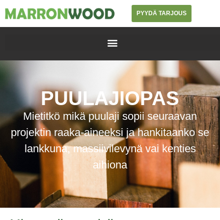
PYYDÄ TARJOUS
PUULAJIOPAS
Mietitkö mikä puulaji sopii seuraavan
projektin raaka-aineeksi ja hankitaanko se
lankkuna, massiivilevynä vai kenties
aihiona