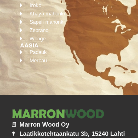
Iroko
Khaya mahonki
Sapeli mahonki
Zebrano
Wenge
AASIA
Padauk
Merbau
Marron Wood Oy
Laatikkotehtaankatu 3b, 15240 Lahti