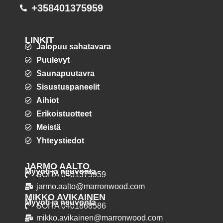
+358401375959
LINKIT
Jalopuu sahatavara
Puulevyt
Saunapuutavra
Sisustuspaneelit
Aihiot
Erikoistuotteet
Meistä
Yhteystiedot
JARMO AALTO
Myynti ja neuvonta
SOITA 0401375959
jarmo.aalto@marronwood.com
MIKKO AVIKAINEN
Myynti ja neuvonta
SOITA 0401868586
mikko.avikainen@marronwood.com