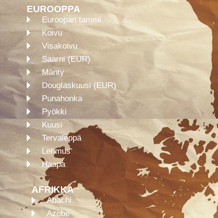
EUROOPPA
Euroopan tammi
Koivu
Visakoivu
Saarni (EUR)
Mänty
Douglaskuusi (EUR)
Punahonka
Pyökki
Kuusi
Tervaleppä
Lehmus
Haapa
AFRIKKA
Abachi
Azobe