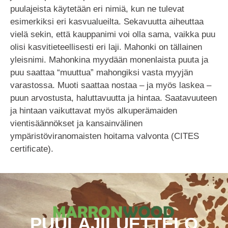
puulajeista käytetään eri nimiä, kun ne tulevat
esimerkiksi eri kasvualueilta. Sekavuutta aiheuttaa
vielä sekin, että kauppanimi voi olla sama, vaikka puu
olisi kasvitieteellisesti eri laji. Mahonki on tällainen
yleisnimi. Mahonkina myydään monenlaista puuta ja
puu saattaa “muuttua” mahongiksi vasta myyjän
varastossa. Muoti saattaa nostaa – ja myös laskea –
puun arvostusta, haluttavuutta ja hintaa. Saatavuuteen
ja hintaan vaikuttavat myös alkuperämaiden
vientisäännökset ja kansainvälinen
ympäristöviranomaisten hoitama valvonta (CITES
certificate).
PUULAJILUETTELO