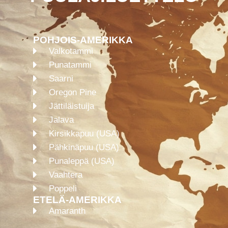
POHJOIS-AMERIKKA
Valkotammi
Punatammi
Saarni
Oregon Pine
Jättiläistuija
Jalava
Kirsikkapuu (USA)
Pähkinäpuu (USA)
Punaleppä (USA)
Vaahtera
Poppeli
ETELÄ-AMERIKKA
Amaranth