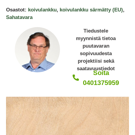
Osastot:
koivulankku
,
koivulankku särmätty (EU)
,
Sahatavara
Tiedustele
myynnistä tietoa
puutavaran
sopivuudesta
projektiisi sekä
saatavuustiedot
Soita
0401375959