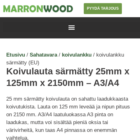
PYYDÄ TARJOUS
Etusivu
/
Sahatavara
/
koivulankku
/ koivulankku
särmätty (EU)
Koivulauta särmätty 25mm x
125mm x 2150mm – A3/A4
25 mm särmätty koivulauta on sahattu laadukkaasta
koivutukista. Lauta on 125 mm leveää ja nipun pituus
on 2150 mm. A3/A4 laatuluokassa A3 pinta on
laadukas, mutta voi sisältää pieniä oksia tai
värivirheitä, kun taas A4 pinnassa on enemmän
vaihtelua.