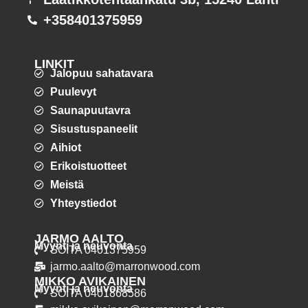
+358401375959
LINKIT
Jalopuu sahatavara
Puulevyt
Saunapuutavra
Sisustuspaneelit
Aihiot
Erikoistuotteet
Meistä
Yhteystiedot
JARMO AALTO
Myynti ja neuvonta
SOITA 0401375959
jarmo.aalto@marronwood.com
MIKKO AVIKAINEN
Myynti ja neuvonta
SOITA 0401868586