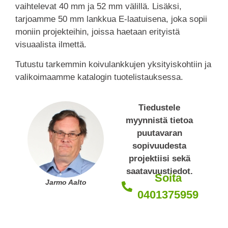
vaihtelevat 40 mm ja 52 mm välillä. Lisäksi,
tarjoamme 50 mm lankkua E-laatuisena, joka sopii
moniin projekteihin, joissa haetaan erityistä
visuaalista ilmettä.
Tutustu tarkemmin koivulankkujen yksityiskohtiin ja
valikoimaamme katalogin tuotelistauksessa.
Tiedustele
myynnistä tietoa
puutavaran
sopivuudesta
projektiisi sekä
saatavuustiedot.
Soita
Jarmo Aalto
0401375959