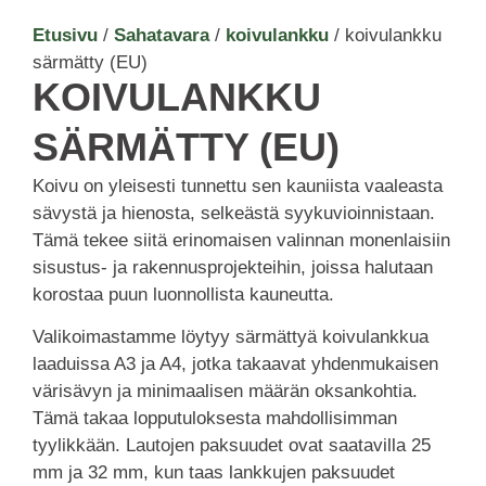
Etusivu
/
Sahatavara
/
koivulankku
/ koivulankku
särmätty (EU)
KOIVULANKKU
SÄRMÄTTY (EU)
Koivu on yleisesti tunnettu sen kauniista vaaleasta
sävystä ja hienosta, selkeästä syykuvioinnistaan.
Tämä tekee siitä erinomaisen valinnan monenlaisiin
sisustus- ja rakennusprojekteihin, joissa halutaan
korostaa puun luonnollista kauneutta.
Valikoimastamme löytyy särmättyä koivulankkua
laaduissa A3 ja A4, jotka takaavat yhdenmukaisen
värisävyn ja minimaalisen määrän oksankohtia.
Tämä takaa lopputuloksesta mahdollisimman
tyylikkään. Lautojen paksuudet ovat saatavilla 25
mm ja 32 mm, kun taas lankkujen paksuudet