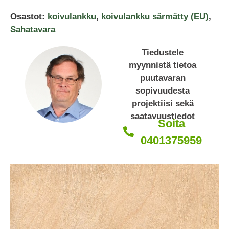
Osastot:
koivulankku
,
koivulankku särmätty (EU)
,
Sahatavara
Tiedustele
myynnistä tietoa
puutavaran
sopivuudesta
projektiisi sekä
saatavuustiedot
Soita
0401375959