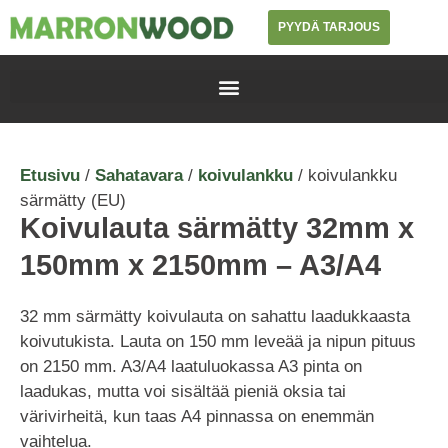
PYYDÄ TARJOUS
Etusivu
/
Sahatavara
/
koivulankku
/ koivulankku
särmätty (EU)
Koivulauta särmätty 32mm x
150mm x 2150mm – A3/A4
32 mm särmätty koivulauta on sahattu laadukkaasta
koivutukista. Lauta on 150 mm leveää ja nipun pituus
on 2150 mm. A3/A4 laatuluokassa A3 pinta on
laadukas, mutta voi sisältää pieniä oksia tai
värivirheitä, kun taas A4 pinnassa on enemmän
vaihtelua.