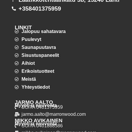
+358401375959
LINKIT
Jalopuu sahatavara
Puulevyt
Saunapuutavra
Sisustuspaneelit
Aihiot
Erikoistuotteet
Meistä
Yhteystiedot
JARMO AALTO
Myynti ja neuvonta
SOITA 0401375959
jarmo.aalto@marronwood.com
MIKKO AVIKAINEN
Myynti ja neuvonta
SOITA 0401868586